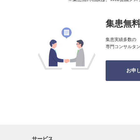
集患無
集患実績多数の
専門コンサルタ
お申
サービス