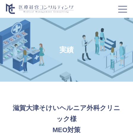
実績
滋賀大津そけいヘルニア外科クリニ
ック様
MEO対策