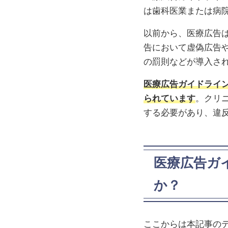
は歯科医業または病
以前から、医療広告
告において虚偽広告
の罰則などが導入さ
医療広告ガイドライ
られています
。クリ
する必要があり、違
医療広告ガ
か？
ここからは本記事の